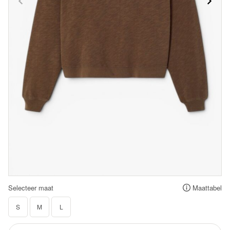
Selecteer maat
Maattabel
S
M
L