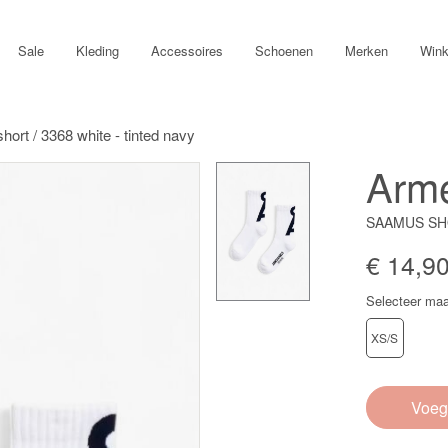
Sale
Kleding
Accessoires
Schoenen
Merken
Wink
rt / 3368 white - tinted navy
Arm
SAAMUS SHO
€ 14,9
Selecteer maa
XS/S
Voeg