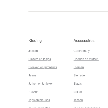
Kleding
Accessoires
Jassen
Care/beauty
Blazers en jasjes
Hoeden en mutsen
Broeken en jumpsuits
Riemen
Jeans
Sierraden
Jurken en tunieken
Sjaals
Rokken
Brillen
Tops en blouses
Tassen
Truien en vesten
Overige accessoires