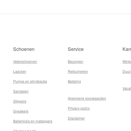
Schoenen
Service
Kam
Veterschoenen
Bezorgen
Wink
Laarzen
Retourneren
Duur
Pumps en slingbacks
Betaling
Vaca
Sandalen
Algemene voorwaarden
Slippers
Privacy policy
Sneakers
Disclaimer
Ballerina's en instappers
Chelsea boots