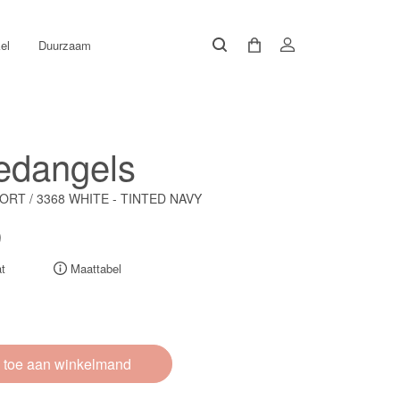
el
Duurzaam
edangels
RT / 3368 WHITE - TINTED NAVY
0
t
Maattabel
 toe aan winkelmand