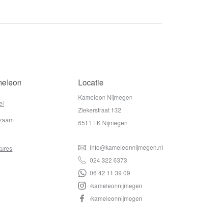
eleon
Locatie
Kameleon Nijmegen
el
Ziekerstraat 132
zaam
6511 LK Nijmegen
info@kameleonnijmegen.nl
tures
024 322 6373
06 42 11 39 09
/kameleonnijmegen
/kameleonnijmegen