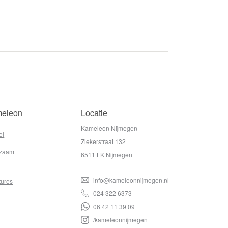
eleon
Locatie
Kameleon Nijmegen
el
Ziekerstraat 132
zaam
6511 LK Nijmegen
info@kameleonnijmegen.nl
tures
024 322 6373
06 42 11 39 09
/kameleonnijmegen