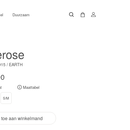
el
Duurzaam
erose
15 / EARTH
00
t
Maattabel
S/M
 toe aan winkelmand