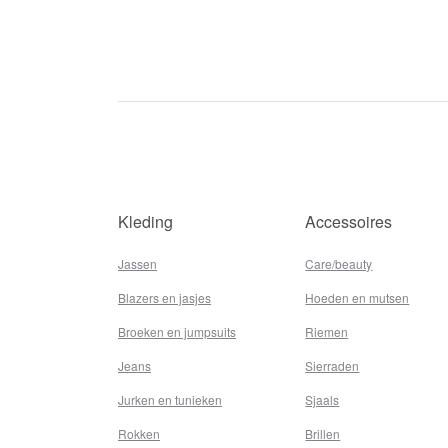
Kleding
Accessoires
Jassen
Care/beauty
Blazers en jasjes
Hoeden en mutsen
Broeken en jumpsuits
Riemen
Jeans
Sierraden
Jurken en tunieken
Sjaals
Rokken
Brillen