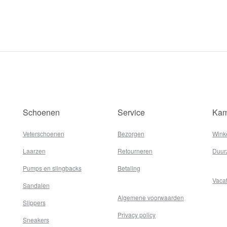
Schoenen
Service
Kam
Veterschoenen
Bezorgen
Wink
Laarzen
Retourneren
Duur
Pumps en slingbacks
Betaling
Vaca
Sandalen
Algemene voorwaarden
Slippers
Privacy policy
Sneakers