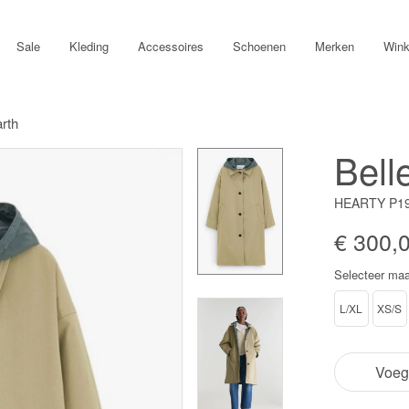
Sale
Kleding
Accessoires
Schoenen
Merken
Wink
arth
Bell
HEARTY P19
€ 300,
Selecteer maa
L/XL
XS/S
Voeg