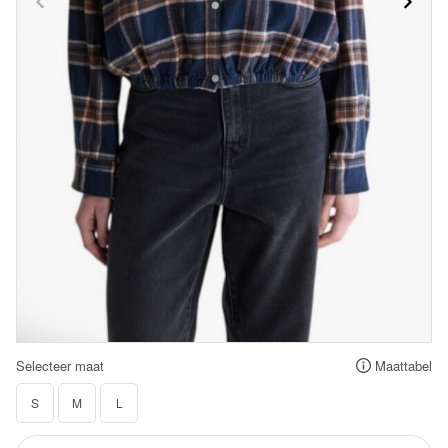
Selecteer maat
Maattabel
S
M
L