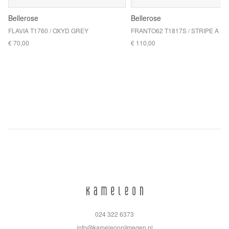
Bellerose
Bellerose
FLAVIA T1760 / OXYD GREY
FRANTO62 T1817S / STRIPE A
€ 70,00
€ 110,00
024 322 6373
info@kameleonnijmegen.nl