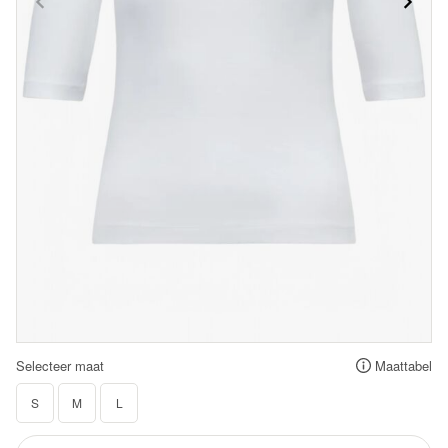
Selecteer maat
Maattabel
S
M
L