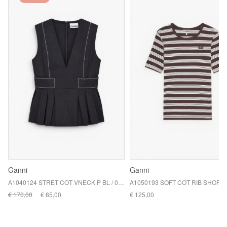
Ganni
Ganni
A1040124 STRET COT VNECK P BL / 099 BLACK
€ 170,00
€ 85,00
€ 125,00