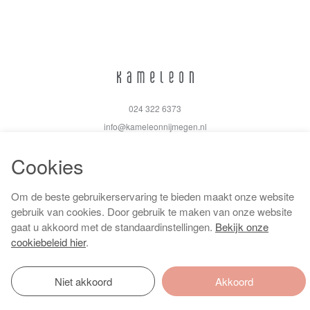
024 322 6373
info@kameleonnijmegen.nl
Cookies
Om de beste gebruikerservaring te bieden maakt onze website
Algemene voorwaarden
gebruik van cookies. Door gebruik te maken van onze website
Privacy policy
gaat u akkoord met de standaardinstellingen.
Bekijk onze
Cookiebeleid
cookiebeleid hier
.