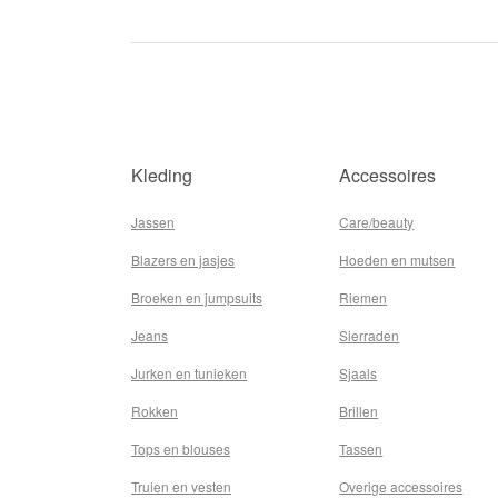
Kleding
Accessoires
Jassen
Care/beauty
Blazers en jasjes
Hoeden en mutsen
Broeken en jumpsuits
Riemen
Jeans
Sierraden
Jurken en tunieken
Sjaals
Rokken
Brillen
Tops en blouses
Tassen
Truien en vesten
Overige accessoires