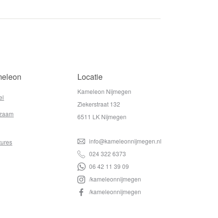
eleon
Locatie
Kameleon Nijmegen
el
Ziekerstraat 132
zaam
6511 LK Nijmegen
info@kameleonnijmegen.nl
tures
024 322 6373
06 42 11 39 09
/kameleonnijmegen
/kameleonnijmegen