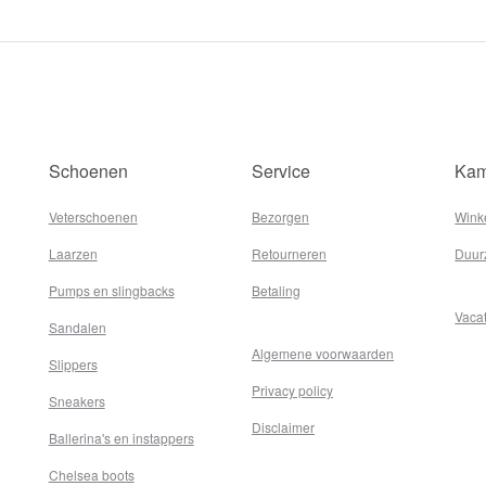
Schoenen
Service
Kam
Veterschoenen
Bezorgen
Wink
Laarzen
Retourneren
Duur
Pumps en slingbacks
Betaling
Vaca
Sandalen
Algemene voorwaarden
Slippers
Privacy policy
Sneakers
Disclaimer
Ballerina's en instappers
Chelsea boots