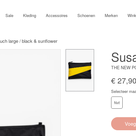
Sale
Kleding
Accessoires
Schoenen
Merken
Wink
uch large / black & sunflower
Susa
THE NEW P
€ 27,9
Selecteer maa
Nvt
Voeg