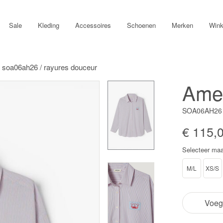
Sale
Kleding
Accessoires
Schoenen
Merken
Wink
 soa06ah26 / rayures douceur
Amer
SOA06AH26
€ 115,
Selecteer maa
M/L
XS/S
Voeg