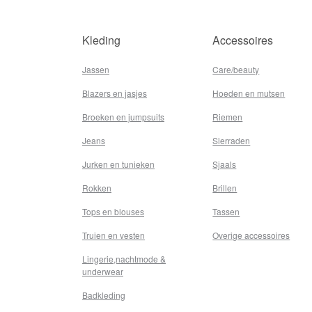
Kleding
Accessoires
Jassen
Care/beauty
Blazers en jasjes
Hoeden en mutsen
Broeken en jumpsuits
Riemen
Jeans
Sierraden
Jurken en tunieken
Sjaals
Rokken
Brillen
Tops en blouses
Tassen
Truien en vesten
Overige accessoires
Lingerie,nachtmode &
underwear
Badkleding