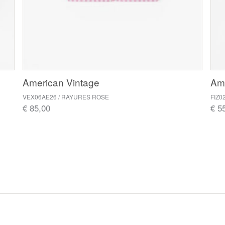
American Vintage
Ame
VEX06AE26 / RAYURES ROSE
FIZ0
€ 85,00
€ 5