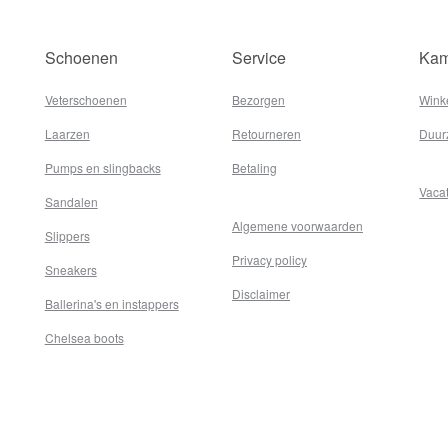
Schoenen
Service
Kam
Veterschoenen
Bezorgen
Wink
Laarzen
Retourneren
Duur
Pumps en slingbacks
Betaling
Vaca
Sandalen
Algemene voorwaarden
Slippers
Privacy policy
Sneakers
Disclaimer
Ballerina's en instappers
Chelsea boots