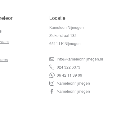
eleon
Locatie
Kameleon Nijmegen
el
Ziekerstraat 132
zaam
6511 LK Nijmegen
info@kameleonnijmegen.nl
tures
024 322 6373
06 42 11 39 09
/kameleonnijmegen
/kameleonnijmegen