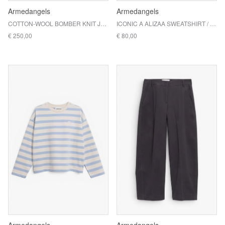
Armedangels
Armedangels
COTTON-WOOL BOMBER KNIT JACKET / 3686 DARK HONEY MELANGE
ICONIC A ALIZAA SWEATSHIRT / 3632 SOFT BLUE
€ 250,00
€ 80,00