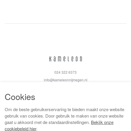
024 322 6373
info@kameleonnijmegen.nl
Cookies
Om de beste gebruikerservaring te bieden maakt onze website
Algemene voorwaarden
gebruik van cookies. Door gebruik te maken van onze website
Privacy policy
gaat u akkoord met de standaardinstellingen.
Bekijk onze
Cookiebeleid
cookiebeleid hier
.