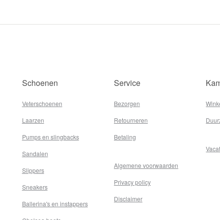
Schoenen
Service
Kam
Veterschoenen
Bezorgen
Wink
Laarzen
Retourneren
Duur
Pumps en slingbacks
Betaling
Vaca
Sandalen
Algemene voorwaarden
Slippers
Privacy policy
Sneakers
Disclaimer
Ballerina's en instappers