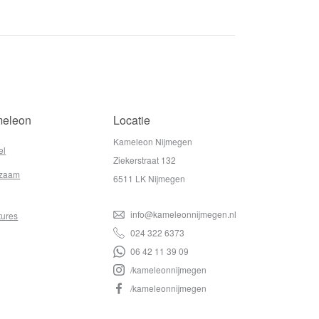
eleon
Locatie
Kameleon Nijmegen
el
Ziekerstraat 132
zaam
6511 LK Nijmegen
info@kameleonnijmegen.nl
tures
024 322 6373
06 42 11 39 09
/kameleonnijmegen
/kameleonnijmegen