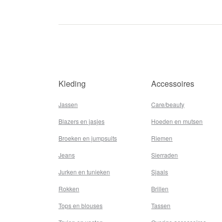
Kleding
Accessoires
Jassen
Care/beauty
Blazers en jasjes
Hoeden en mutsen
Broeken en jumpsuits
Riemen
Jeans
Sierraden
Jurken en tunieken
Sjaals
Rokken
Brillen
Tops en blouses
Tassen