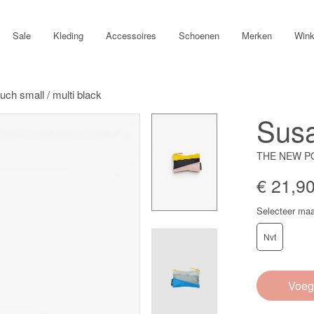
Sale
Kleding
Accessoires
Schoenen
Merken
Wink
uch small / multi black
Susa
THE NEW PO
€ 21,9
Selecteer maa
Nvt
Voeg