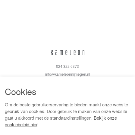
024 322 6373
info@kameleonnijmegen.nl
Cookies
Om de beste gebruikerservaring te bieden maakt onze website
Algemene voorwaarden
gebruik van cookies. Door gebruik te maken van onze website
Privacy policy
gaat u akkoord met de standaardinstellingen.
Bekijk onze
Cookiebeleid
cookiebeleid hier
.