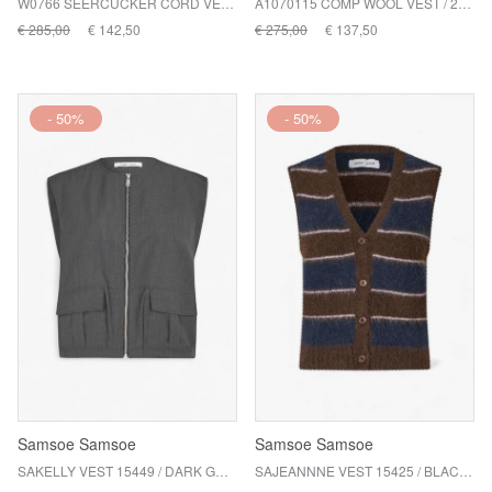
W0766 SEERCUCKER CORD VEST / CHICORY COFFEE
A1070115 COMP WOOL VEST / 252 PHANTOM
€ 285,00
€ 142,50
€ 275,00
€ 137,50
- 50%
- 50%
Samsoe Samsoe
Samsoe Samsoe
SAKELLY VEST 15449 / DARK GREY MELANGE
SAJEANNNE VEST 15425 / BLACK COFFEE STR