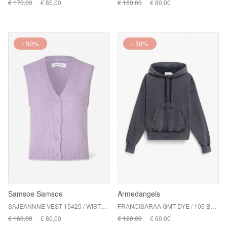
€ 170,00
€ 85,00
€ 160,00
€ 80,00
- 50%
- 50%
Samsoe Samsoe
Armedangels
SAJEANNNE VEST 15425 / WISTERIA
FRANCISARAA GMT DYE / 105 BLACK
€ 160,00
€ 80,00
€ 120,00
€ 60,00