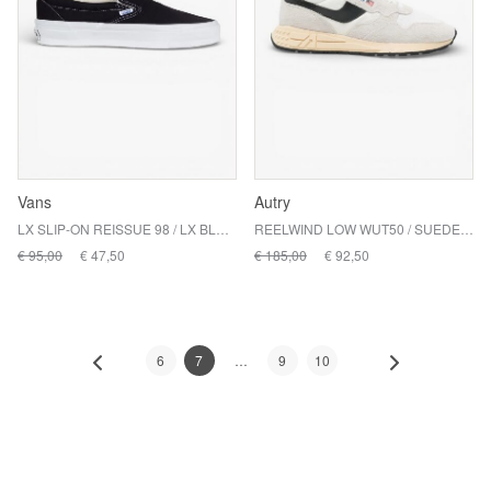
Vans
Autry
LX SLIP-ON REISSUE 98 / LX BLACK/WHITE
REELWIND LOW WUT50 / SUEDE/NET WHIT/BLK
€ 95,00
€ 47,50
€ 185,00
€ 92,50
6
7
9
10