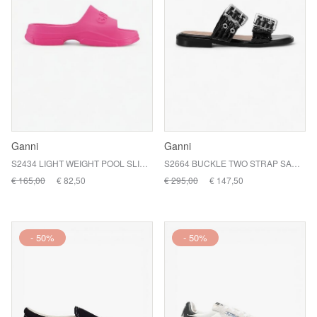
Ganni
Ganni
S2434 LIGHT WEIGHT POOL SLIDE / 483 SHOCKING PINK
S2664 BUCKLE TWO STRAP SANDAL / 099 NAPLACK BLACK
€ 165,00
€ 82,50
€ 295,00
€ 147,50
- 50%
- 50%