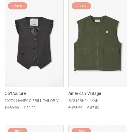
- 50%
- 50%
Co'Couture
American Vintage
30274 LIANECC FRILL TAILOR VE / DARK GREY 104
RYG16BH24 / KAKI
€ 160,00
€ 80,00
€ 175,00
€ 87,50
- 50%
- 50%