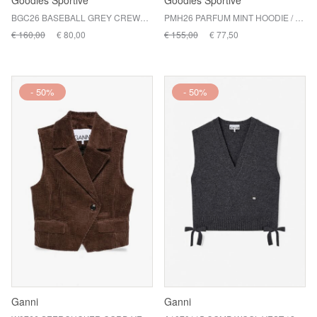
Goodies Sportive
Goodies Sportive
BGC26 BASEBALL GREY CREWNECK / GREY
PMH26 PARFUM MINT HOODIE / MINT
€ 160,00
€ 80,00
€ 155,00
€ 77,50
- 50%
- 50%
Ganni
Ganni