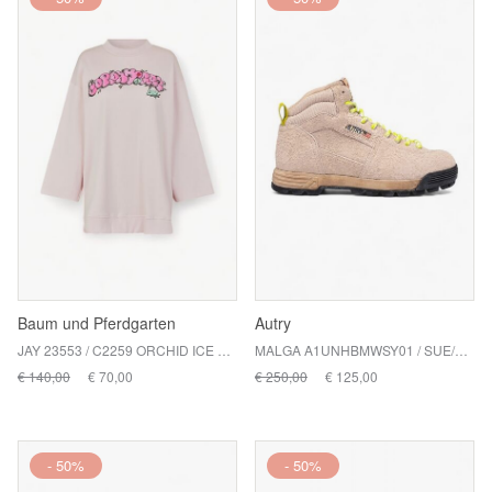
Baum und Pferdgarten
Autry
JAY 23553 / C2259 ORCHID ICE COPENHAGEN
MALGA A1UNHBMWSY01 / SUE/CORD NOTO/SEMOLINA
€ 140,00
€ 70,00
€ 250,00
€ 125,00
- 50%
- 50%