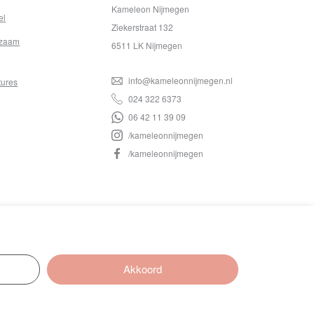
Kameleon Nijmegen
el
Ziekerstraat 132
zaam
6511 LK Nijmegen
info@kameleonnijmegen.nl
tures
024 322 6373
06 42 11 39 09
/kameleonnijmegen
/kameleonnijmegen