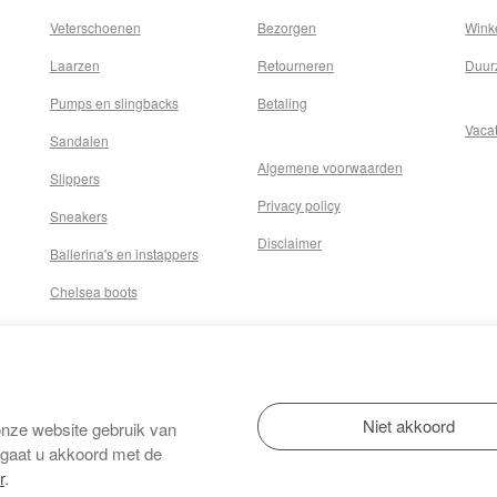
Veterschoenen
Bezorgen
Wink
Laarzen
Retourneren
Duur
Pumps en slingbacks
Betaling
Vaca
Sandalen
Algemene voorwaarden
Slippers
Privacy policy
Sneakers
Disclaimer
Ballerina's en instappers
Chelsea boots
onze website gebruik van
 gaat u akkoord met de
r
.