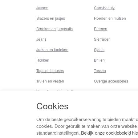
Jassen
Care/beauty
Blazers en jasjes
Hoeden en mutsen
Broeken en jumpsuits
Riemen
Jeans
Sierraden
Jurken en tunieken
Sjaals
Rokken
Brillen
Tops en blouses
Tassen
Truien en vesten
Overige accessoires
Lingerie,nachtmode &
underwear
Cookies
Badkleding
Beenmode
Om de beste gebruikerservaring te bieden maakt 
cookies. Door gebruik te maken van onze website
Vermaakkosten
standaardinstellingen.
Bekijk onze cookiebeleid hie