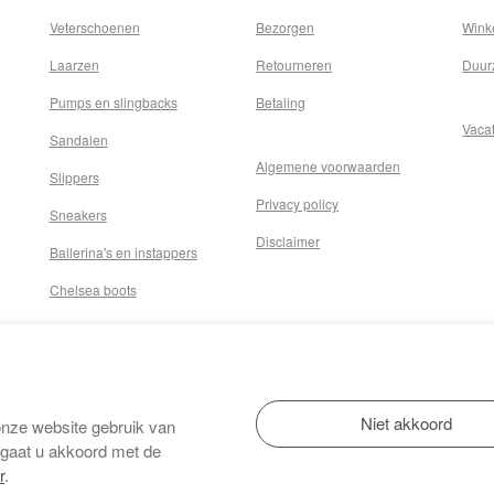
Veterschoenen
Bezorgen
Wink
Laarzen
Retourneren
Duur
Pumps en slingbacks
Betaling
Vaca
Sandalen
Algemene voorwaarden
Slippers
Privacy policy
Sneakers
Disclaimer
Ballerina's en instappers
Chelsea boots
onze website gebruik van
 gaat u akkoord met de
r
.