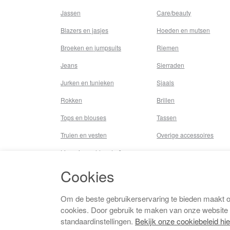
Jassen
Care/beauty
Blazers en jasjes
Hoeden en mutsen
Broeken en jumpsuits
Riemen
Jeans
Sierraden
Jurken en tunieken
Sjaals
Rokken
Brillen
Tops en blouses
Tassen
Truien en vesten
Overige accessoires
Lingerie,nachtmode &
underwear
Cookies
Badkleding
Beenmode
Om de beste gebruikerservaring te bieden maakt 
cookies. Door gebruik te maken van onze website
Vermaakkosten
standaardinstellingen.
Bekijk onze cookiebeleid hie