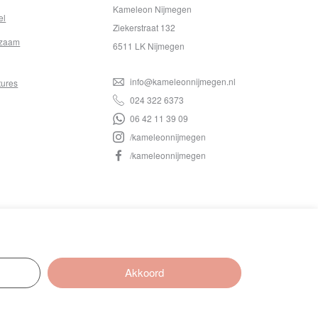
Kameleon Nijmegen
el
Ziekerstraat 132
zaam
6511 LK Nijmegen
info@kameleonnijmegen.nl
tures
024 322 6373
06 42 11 39 09
/kameleonnijmegen
/kameleonnijmegen