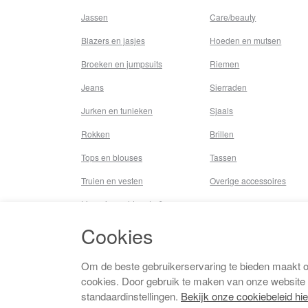
Jassen
Care/beauty
Blazers en jasjes
Hoeden en mutsen
Broeken en jumpsuits
Riemen
Jeans
Sierraden
Jurken en tunieken
Sjaals
Rokken
Brillen
Tops en blouses
Tassen
Truien en vesten
Overige accessoires
Lingerie,nachtmode &
underwear
Cookies
Badkleding
Beenmode
Om de beste gebruikerservaring te bieden maakt 
cookies. Door gebruik te maken van onze website
Vermaakkosten
standaardinstellingen.
Bekijk onze cookiebeleid hie