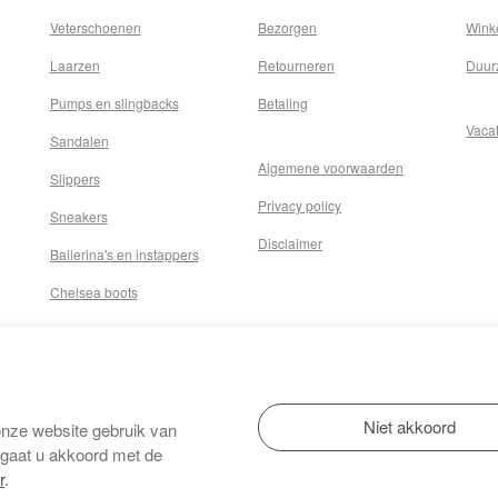
Veterschoenen
Bezorgen
Wink
Laarzen
Retourneren
Duur
Pumps en slingbacks
Betaling
Vaca
Sandalen
Algemene voorwaarden
Slippers
Privacy policy
Sneakers
Disclaimer
Ballerina's en instappers
Chelsea boots
onze website gebruik van
 gaat u akkoord met de
r
.