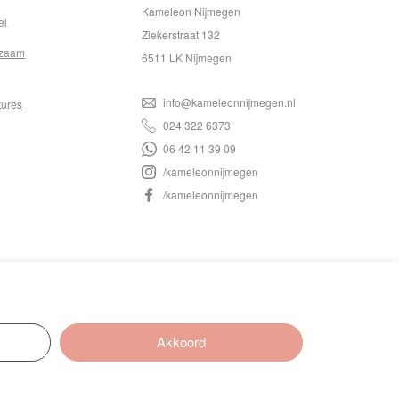
Kameleon Nijmegen
el
Ziekerstraat 132
zaam
6511 LK Nijmegen
info@kameleonnijmegen.nl
tures
024 322 6373
06 42 11 39 09
/kameleonnijmegen
/kameleonnijmegen