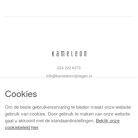
024 322 6373
info@kameleonnijmegen.nl
Cookies
Om de beste gebruikerservaring te bieden maakt onze website
Algemene voorwaarden
gebruik van cookies. Door gebruik te maken van onze website
Privacy policy
gaat u akkoord met de standaardinstellingen.
Bekijk onze
Cookiebeleid
cookiebeleid hier
.