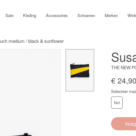
Sale
Kleding
Accessoires
Schoenen
Merken
Wink
ouch medium / black & sunflower
Susa
THE NEW P
€ 24,9
Selecteer maa
Nvt
Voeg