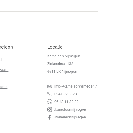
eleon
Locatie
Kameleon Nijmegen
el
Ziekerstraat 132
zaam
6511 LK Nijmegen
info@kameleonnijmegen.nl
tures
024 322 6373
06 42 11 39 09
/kameleonnijmegen
/kameleonnijmegen