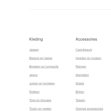
Kleding
Accessoires
Jassen
Care/beauty
Blazers en jasjes
Hoeden en mutsen
Broeken en jumpsuits
Riemen
Jeans
Sierraden
Jurken en tunieken
Sjaals
Rokken
Brillen
Tops en blouses
Tassen
Truien en vesten
Overige accessoires