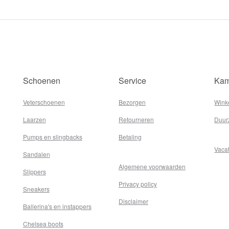
Schoenen
Service
Kam
Veterschoenen
Bezorgen
Wink
Laarzen
Retourneren
Duur
Pumps en slingbacks
Betaling
Vaca
Sandalen
Algemene voorwaarden
Slippers
Privacy policy
Sneakers
Disclaimer
Ballerina's en instappers
Chelsea boots