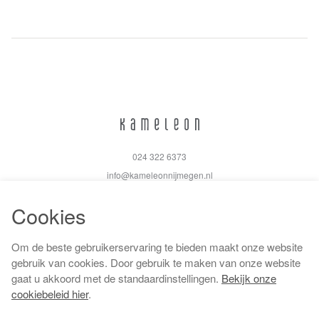
024 322 6373
info@kameleonnijmegen.nl
Cookies
Om de beste gebruikerservaring te bieden maakt onze website
Algemene voorwaarden
gebruik van cookies. Door gebruik te maken van onze website
Privacy policy
gaat u akkoord met de standaardinstellingen.
Bekijk onze
Cookiebeleid
cookiebeleid hier
.