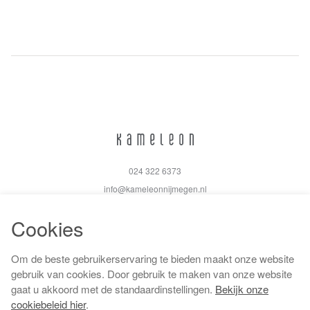
024 322 6373
info@kameleonnijmegen.nl
Cookies
Om de beste gebruikerservaring te bieden maakt onze website
Algemene voorwaarden
gebruik van cookies. Door gebruik te maken van onze website
Privacy policy
gaat u akkoord met de standaardinstellingen.
Bekijk onze
Cookiebeleid
cookiebeleid hier
.